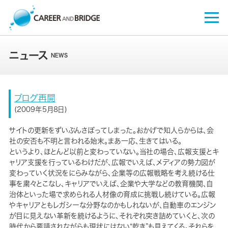
ホーム
HOME
ニュース
NEWS
ニュース
NEWS
会社概要
COMPANY
ブログ再開
(2009年5月8日)
サービス概要
SERVICE
サイトの更新をずいぶんさぼってしまった。おかげで知人らからは、会
事例
CASES
社の安否も不明と言われる始末。まあ一応、生きてはいる。
というより、ほとんど以前と変わっていない。当社の場合、広報支援とキ
セミナー
SEMINAR
ャリア支援を行っているわけだが、広報でいえば、メディアの勢力図が
変わっていく状況をにらみながら、企業等の広報戦略を考え続ける仕
お問い合わせ
事を粛々とこなし、キャリアでいえば、企業や大学などの教育機関、自
CONTACT
治体といった場で求められる人材像の育成に挑戦し続けている。広報
やキャリアともレガシーな分野なのかもしれないが、自動車のエンジン
サイトマップ
サイトポリシー
が目に見えない革新を続けるように、それぞれ突き詰めていくと、次の
時代から要請されながらも現状にはない“乾き”も見えてくる。それらを